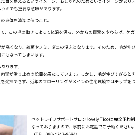
見た目を整えるというイメージ、おしゃれのためというイメージがあり
るうえでも重要な意味があります。
トの身体を清潔に保つこと。
いて、この毛の働きによって体温を保ち、外からの衝撃をやわらげ、ケガ
度が高くなり、雑菌やノミ、ダニの温床となります。そのため、毛が伸
因にもなってしまいます。
もあります。
の肉球が滑り止めの役目を果たしています。しかし、毛が伸びすぎると
果を発揮できず、近年のフローリングがメインの住宅環境ではモップを
ペットライフサポートサロン lovely Ticoは
完全予約制
なっておりますので、事前にお電話でご予約ください
（TEL:
090-4342-9684
）